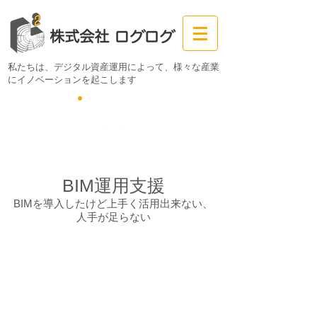
私たちは、デジタル資産運用によって、
様々な産業
にイノベーションを起こします
BIM運用支援
BIMを導入したけど上手く活用出来ない、
人手が足らない
BIM作図支援
BIMを作成したいが社内リソースが足
りない、BIMスキルが不足しているな
どについて、弊社のリソース（オフ
ショアを含む）を用いた複数案件の
BIM作成対応が可能です。複数現場へ