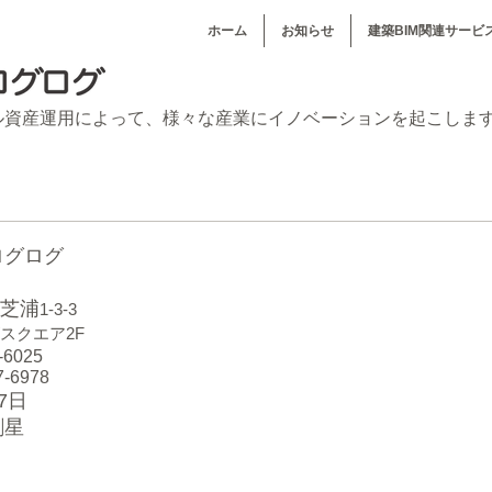
ホーム
お知らせ
建築BIM関連サービ
ル資産運用によって、
様々な産業にイノベーションを起こしま
ログログ
芝浦
1-3-3
スクエア2F
6025
6978
7日
創星