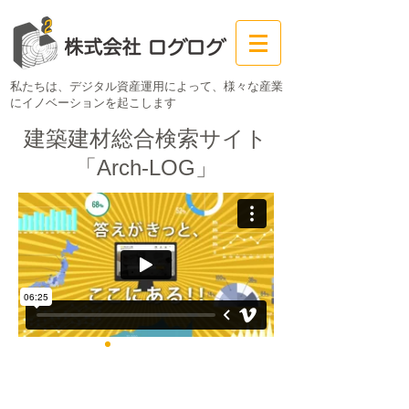
私たちは、デジタル資産運用によって、
様々な産業
にイノベーションを起こします
建築建材総合検索サイト
「Arch-LOG」
総合商社「丸紅」と、合弁会社「丸